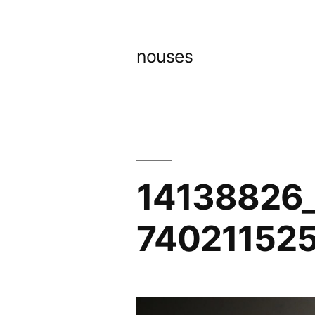
コ
ン
nouses
テ
ン
ツ
へ
ス
14138826
キ
74021152
ッ
プ