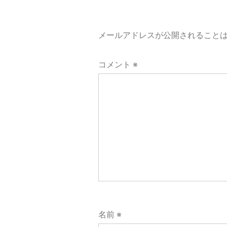
ー
メールアドレスが公開されること
シ
コメント
※
ョ
ン
名前
※