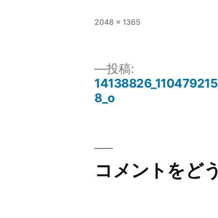
フ
2048 × 1365
ル
サ
イ
投稿:
ズ
14138826_11047921
投
8_o
稿
ナ
コメントをど
ビ
ゲ