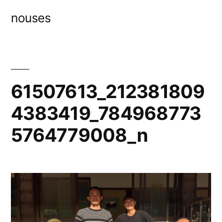
コ
nouses
ン
テ
ン
ツ
61507613_212381809
へ
4383419_784968773
ス
5764779008_n
キ
ッ
プ