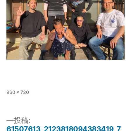
フ
960 × 720
ル
サ
イ
投稿:
ズ
61507613_2123818094383419_7