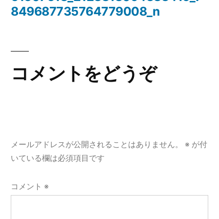
投
849687735764779008_n
稿
ナ
ビ
コメントをどうぞ
ゲ
ー
シ
メールアドレスが公開されることはありません。
※
が付
ョ
いている欄は必須項目です
ン
コメント
※