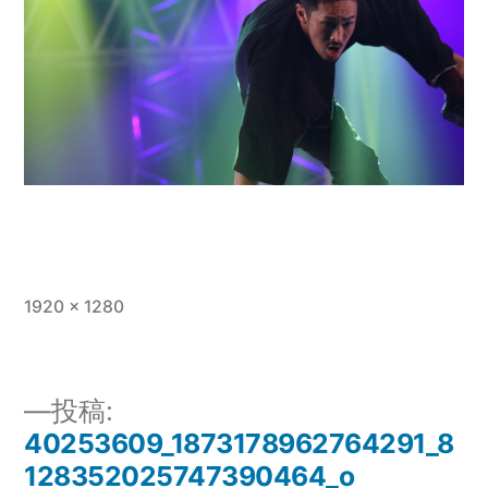
フ
1920 × 1280
ル
サ
イ
投稿:
ズ
40253609_1873178962764291_8
投
128352025747390464_o