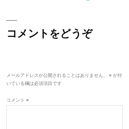
稿
ナ
ビ
コメントをどうぞ
ゲ
ー
シ
メールアドレスが公開されることはありません。
※
が付
ョ
いている欄は必須項目です
ン
コメント
※