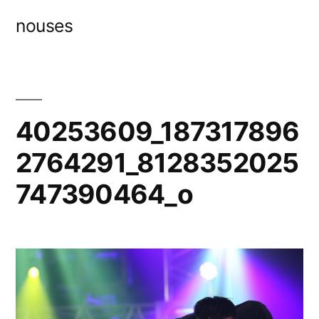
コ
nouses
ン
テ
ン
ツ
40253609_187317896
へ
2764291_8128352025
ス
747390464_o
キ
ッ
プ