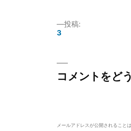
ル
サ
イ
投稿:
ズ
3
投
稿
ナ
コメントをど
ビ
ゲ
ー
メールアドレスが公開されること