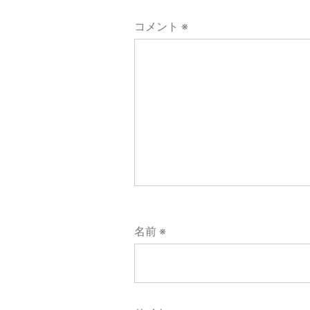
シ
コメント
※
ョ
ン
名前
※