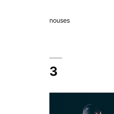
コ
ン
nouses
テ
ン
ツ
へ
ス
3
キ
ッ
プ